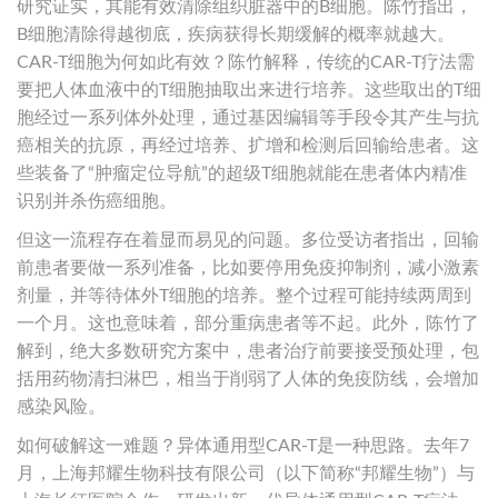
研究证实，其能有效清除组织脏器中的B细胞。陈竹指出，
B细胞清除得越彻底，疾病获得长期缓解的概率就越大。
CAR-T细胞为何如此有效？陈竹解释，传统的CAR-T疗法需
要把人体血液中的T细胞抽取出来进行培养。这些取出的T细
胞经过一系列体外处理，通过基因编辑等手段令其产生与抗
癌相关的抗原，再经过培养、扩增和检测后回输给患者。这
些装备了“肿瘤定位导航”的超级T细胞就能在患者体内精准
识别并杀伤癌细胞。
但这一流程存在着显而易见的问题。多位受访者指出，回输
前患者要做一系列准备，比如要停用免疫抑制剂，减小激素
剂量，并等待体外T细胞的培养。整个过程可能持续两周到
一个月。这也意味着，部分重病患者等不起。此外，陈竹了
解到，绝大多数研究方案中，患者治疗前要接受预处理，包
括用药物清扫淋巴，相当于削弱了人体的免疫防线，会增加
感染风险。
如何破解这一难题？异体通用型CAR-T是一种思路。去年7
月，上海邦耀生物科技有限公司（以下简称“邦耀生物”）与