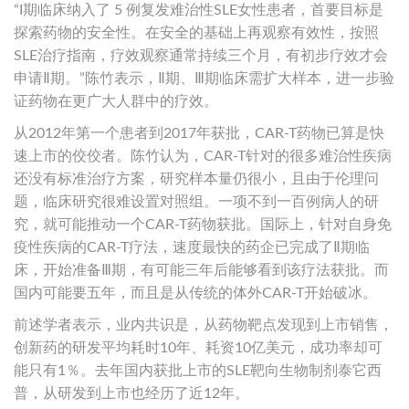
“I期临床纳入了 5 例复发难治性SLE女性患者，首要目标是
探索药物的安全性。在安全的基础上再观察有效性，按照
SLE治疗指南，疗效观察通常持续三个月，有初步疗效才会
申请Ⅱ期。”陈竹表示，Ⅱ期、Ⅲ期临床需扩大样本，进一步验
证药物在更广大人群中的疗效。
从2012年第一个患者到2017年获批，CAR-T药物已算是快
速上市的佼佼者。陈竹认为，CAR-T针对的很多难治性疾病
还没有标准治疗方案，研究样本量仍很小，且由于伦理问
题，临床研究很难设置对照组。一项不到一百例病人的研
究，就可能推动一个CAR-T药物获批。国际上，针对自身免
疫性疾病的CAR-T疗法，速度最快的药企已完成了Ⅱ期临
床，开始准备Ⅲ期，有可能三年后能够看到该疗法获批。而
国内可能要五年，而且是从传统的体外CAR-T开始破冰。
前述学者表示，业内共识是，从药物靶点发现到上市销售，
创新药的研发平均耗时10年、耗资10亿美元，成功率却可
能只有1％。去年国内获批上市的SLE靶向生物制剂泰它西
普，从研发到上市也经历了近12年。