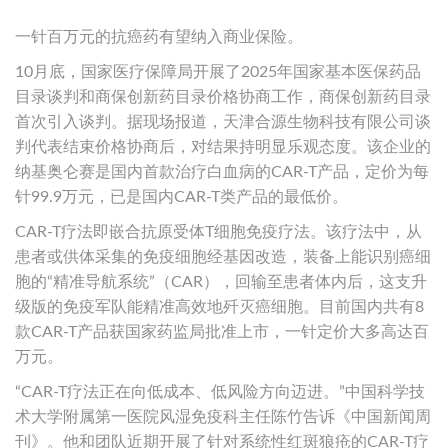
一针百万元的抗癌药有望纳入商业保险。
10月底，国家医疗保障局开展了2025年国家基本医保药品
目录谈判和商保创新药目录价格协商工作，商保创新药目录
首次引入谈判。据现场报道，天津合源生物科技有限公司谈
判代表结束价格协商后，对结果持明显乐观态度。该企业的
纳基奥仑赛是国内首款治疗白血病的CAR-T产品，定价为每
针99.9万元，已是国内CAR-T类产品的最低价。
CAR-T疗法即嵌合抗原受体T细胞免疫疗法。该疗法中，从
患者或供体采集的免疫细胞经基因改造，装备上能识别癌细
胞的“精准导航系统”（CAR），回输至患者体内后，这支升
级版的免疫军队能精准高效地歼灭癌细胞。目前国内共有8
款CAR-T产品获国家药监局批准上市，一针定价大多高达百
万元。
“CAR-T疗法正在向低成本、低风险方向迈进。”中国科学技
术大学附属第一医院风湿免疫科主任陈竹告诉《中国新闻周
刊》。他和团队近期开展了针对系统性红斑狼疮的CAR-T疗