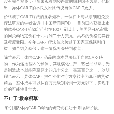
没有完全避免，但尚未观察到较严重的细胞因子风暴。他指
出，异体CAR-T的不良反应比传统自体CAR-T更少。
价格成了CAR-T疗法的显著短板。一位在上海从事细胞免疫
疗法研究的学者告诉《中国新闻周刊》，目前国内获批上市
的体外CAR-T药物定价都在100万元以上，美国经FDA审批
的同类药物定价在十几万到二十万美元。高昂的价格使其普
及程度受限。今年CAR-T疗法首次跨过了国家医保谈判门
槛，如果纳入商保，这一情况将会得到改善。
陈竹表示，体内CAR-T药品的成本显著低于自体CAR-T药
物，作为递送基因的载体，其规模化生产工艺已经成熟，光
是制造成本就能降至原来的几十分之一甚至百分之一。刘明
耀也表示，异体CAR-T把个性化治疗方案转变为真正的货架
药品，整体成本可以从百万元级别降到十万元以下，实现平
价的可能性非常大。
不止于“救命稻草”
陈竹团队体内CAR-T药物的研究现在处于I期临床阶段。