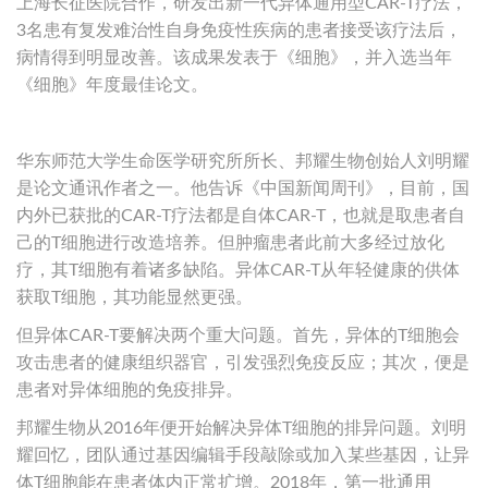
上海长征医院合作，研发出新一代异体通用型CAR-T疗法，
3名患有复发难治性自身免疫性疾病的患者接受该疗法后，
病情得到明显改善。该成果发表于《细胞》，并入选当年
《细胞》年度最佳论文。
华东师范大学生命医学研究所所长、邦耀生物创始人刘明耀
是论文通讯作者之一。他告诉《中国新闻周刊》，目前，国
内外已获批的CAR-T疗法都是自体CAR-T，也就是取患者自
己的T细胞进行改造培养。但肿瘤患者此前大多经过放化
疗，其T细胞有着诸多缺陷。异体CAR-T从年轻健康的供体
获取T细胞，其功能显然更强。
但异体CAR-T要解决两个重大问题。首先，异体的T细胞会
攻击患者的健康组织器官，引发强烈免疫反应；其次，便是
患者对异体细胞的免疫排异。
邦耀生物从2016年便开始解决异体T细胞的排异问题。刘明
耀回忆，团队通过基因编辑手段敲除或加入某些基因，让异
体T细胞能在患者体内正常扩增。2018年，第一批通用