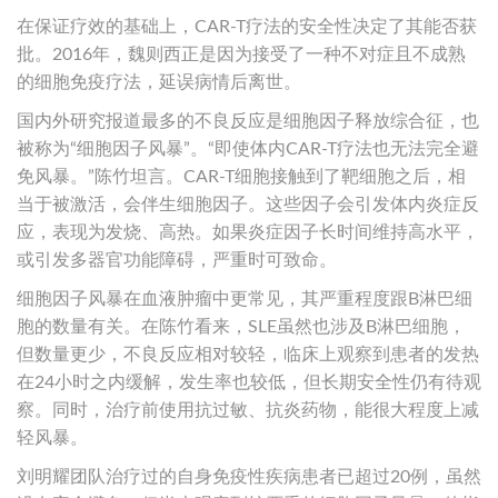
在保证疗效的基础上，CAR-T疗法的安全性决定了其能否获
批。2016年，魏则西正是因为接受了一种不对症且不成熟
的细胞免疫疗法，延误病情后离世。
国内外研究报道最多的不良反应是细胞因子释放综合征，也
被称为“细胞因子风暴”。“即使体内CAR-T疗法也无法完全避
免风暴。”陈竹坦言。CAR-T细胞接触到了靶细胞之后，相
当于被激活，会伴生细胞因子。这些因子会引发体内炎症反
应，表现为发烧、高热。如果炎症因子长时间维持高水平，
或引发多器官功能障碍，严重时可致命。
细胞因子风暴在血液肿瘤中更常见，其严重程度跟B淋巴细
胞的数量有关。在陈竹看来，SLE虽然也涉及B淋巴细胞，
但数量更少，不良反应相对较轻，临床上观察到患者的发热
在24小时之内缓解，发生率也较低，但长期安全性仍有待观
察。同时，治疗前使用抗过敏、抗炎药物，能很大程度上减
轻风暴。
刘明耀团队治疗过的自身免疫性疾病患者已超过20例，虽然