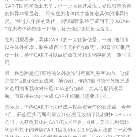
CAR-T细胞就做出来了，但一上临床就发现，受试患者的免
疫排异非常显著。“只有在患者体内才能知道具体的排异情
况。”经过八年多的迭代，刘明耀团队终于证明了异体CAR-
T在患者体内能免于排异，且无强烈免疫反应发生。
在刘明耀看来，异体CAR-T的一大优势便是，一份T细胞可
以在体外扩增，制备成百上千份的“救命药”。和普通细胞药
物一样，异体CAR-T可以做好放在冰箱里储存起来，随时取
用。
另一种思路是把T细胞的体外改造过程搬到患者体内。这便
是陈竹团队的最新成果。他介绍，传统T细胞的体外改造通
常选用病毒载体对细胞DNA进行编辑，为其装配精准导
航。而直接在体内生成 CAR-T 细胞只需要几小时。
国际上，体内CAR-T疗法已成为投融资合作的新焦点。今年
3月，药企巨头阿斯利康以10亿美元收购了比利时EsoBiotec
公司，以获得其体内CAR-T技术平台。8月，美国吉利德科
学公司旗下的老牌CAR-T巨头Kite以3.5亿美元收购了一家专