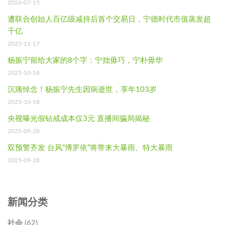
2026-07-15
遭联合创始人百亿级减持后首个交易日，宁德时代市值蒸发超
千亿
2025-11-17
杨振宁留给大家的8个字：宁拙毋巧，宁朴毋华
2025-10-18
沉痛悼念！杨振宁先生因病逝世，享年103岁
2025-10-18
央视曝光假钻戒成本仅3元 直播间骗局揭秘
2025-09-28
双预警齐发 台风“博罗依”将带来大暴雨、特大暴雨
2025-09-28
新闻分类
社会 (62)