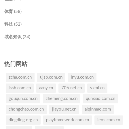
体育 (58)
科技 (52)
域名知识 (34)
热门网站
zcha.com.cn
ujsp.com.cn
inyu.com.cn
issh.com.cn
aany.cn
706.net.cn
vxml.cn
gouqun.com.cn
zhemeng.com.cn
qunxiao.com.cn
chongchao.com.cn
jiayou.net.cn
aiqinmao.com
dingding.org.cn
playframework.com.cn
ieos.com.cn