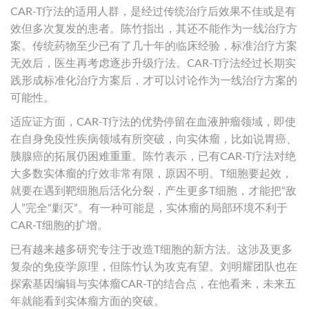
CAR-T疗法的适用人群，是经过传统治疗后效果不佳或是有
效但多次复发的患者。陈竹指出，其还不能作为一线治疗方
案。传统药物至少已有了几十年的临床经验，标准治疗方案
无效后，医生再考虑逐步升级疗法。CAR-T疗法经过长期实
践形成标准化治疗方案后，才可以讨论作为一线治疗方案的
可能性。
适应证方面，CAR-T疗法的优势停留在血液肿瘤领域，即使
在自身免疫性疾病领域有所突破，向实体瘤，比如说胃癌、
胰腺癌的拓展仍困难重重。陈竹表示，已有CAR-T疗法对绝
大多数实体瘤的疗效非常有限，原因不明。T细胞要起效，
就要在遇到靶细胞后活化分裂，产生更多T细胞，才能把“敌
人”完全“剿灭”。有一种可能是，实体瘤的局部环境不利于
CAR-T细胞的扩增。
已有越来越多研究专注于改造T细胞的新方法。这涉及更多
复杂的免疫学原理，但陈竹认为攻克有望。刘明耀团队也在
探索基因编辑与实体瘤CAR-T的结合点，在他看来，未来五
年就能看到实体瘤方面的突破。