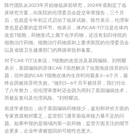
陈竹团队从2023年开始做临床前研究，2024年底制定了临
床研究方案，向医院的伦理委员会提交审查报告，三个月
后，也就是今年初正式启动了临床试验。陈竹表示，伦理审
查也是必要的监管环节。他表示，体内CAR-T疗法是在体内
改造T细胞，药物形式上属于化学药物，还没有划归传统的
细胞治疗药物。细胞治疗药物原则上要求医院的伦理委员会
以及省级卫生健康部门的两级审批和备案。
对于CAR-T疗法来说，T细胞的改造涉及基因编辑。刘明耀
表示，基因编辑的异体CAR-T虽然解决了短期免疫排异的问
题，但外源的CAR-T细胞在体内生存时间最多3—6个月，最
终会因被排异而失效。“做到3—6个月不被排异，我们付出
了八年努力，但伦理审查时还会因为用到了基因编辑技术，
而被反复问及伦理风险。”刘明耀说。
前述学者指出，由于基因编辑药物很少，鉴别和评价方面的
专家资源相对匮乏，监管部门通常面临审核力量不足的问
题。如果申报的是领域内第一款药物，监管方面关注的细节
会更多，企业申请被驳回的可能性也更大。