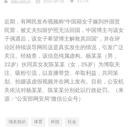
eabc.com.cn
2025-09-08
47774
近期，有网民发布视频称“中国籍女子嫁到外国贫
民窟，被丈夫扣留护照无法回国，中国博主与该女
子偶遇后，该女子希望博主解救其回国”，并在评
论区持续误导网民这是真实发生的情况，引发广泛
关注。经核查，该信息纯属虚构。杨某某（男，
22岁）伙同其女友陈某某（女，25岁）为博取关
注、吸粉引流，以直播带货、牟取利益，共同策
划、拍摄该虚假视频并在网上发布。目前，公安机
关依法对杨某某、陈某某分别处以行政处罚。（来
源：“公安部网安局”微信公众号）
域名知识
体育
科技
社会