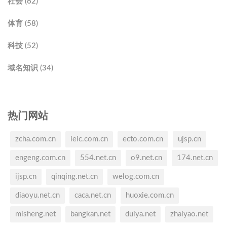
社会 (62)
体育 (58)
科技 (52)
域名知识 (34)
热门网站
zcha.com.cn
ieic.com.cn
ecto.com.cn
ujsp.cn
engeng.com.cn
554.net.cn
o9.net.cn
174.net.cn
ijsp.cn
qinqing.net.cn
welog.com.cn
diaoyu.net.cn
caca.net.cn
huoxie.com.cn
misheng.net
bangkan.net
duiya.net
zhaiyao.net