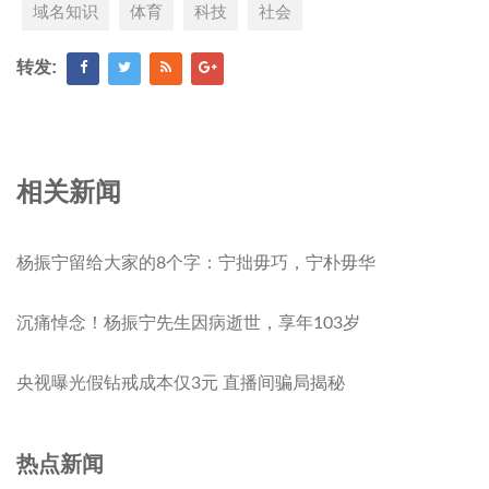
域名知识
体育
科技
社会
转发:
相关新闻
杨振宁留给大家的8个字：宁拙毋巧，宁朴毋华
沉痛悼念！杨振宁先生因病逝世，享年103岁
央视曝光假钻戒成本仅3元 直播间骗局揭秘
热点新闻