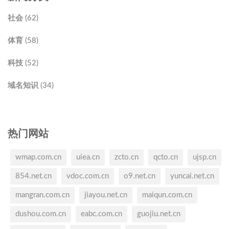
社会 (62)
体育 (58)
科技 (52)
域名知识 (34)
热门网站
wmap.com.cn
uiea.cn
zcto.cn
qcto.cn
ujsp.cn
854.net.cn
vdoc.com.cn
o9.net.cn
yuncai.net.cn
mangran.com.cn
jiayou.net.cn
maiqun.com.cn
dushou.com.cn
eabc.com.cn
guojiu.net.cn