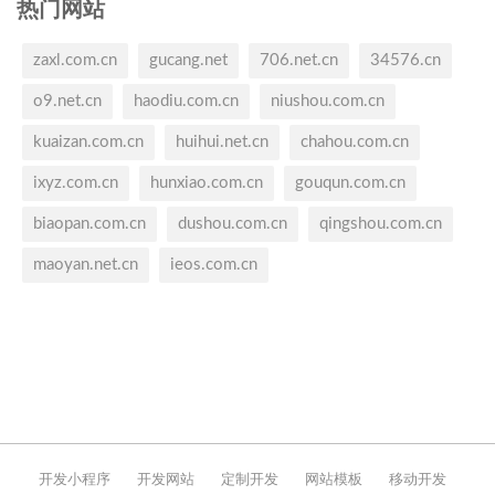
热门网站
zaxl.com.cn
gucang.net
706.net.cn
34576.cn
o9.net.cn
haodiu.com.cn
niushou.com.cn
kuaizan.com.cn
huihui.net.cn
chahou.com.cn
ixyz.com.cn
hunxiao.com.cn
gouqun.com.cn
biaopan.com.cn
dushou.com.cn
qingshou.com.cn
maoyan.net.cn
ieos.com.cn
开发小程序
开发网站
定制开发
网站模板
移动开发